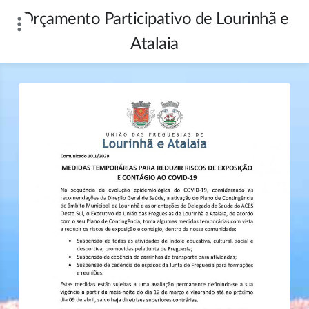
Skip
Orçamento Participativo de Lourinhã e
to
content
Atalaia